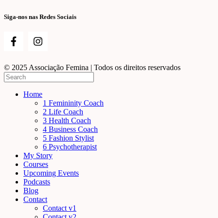
Siga-nos nas Redes Sociais
© 2025 Associação Femina | Todos os direitos reservados
Home
1 Femininity Coach
2 Life Coach
3 Health Coach
4 Business Coach
5 Fashion Stylist
6 Psychotherapist
My Story
Courses
Upcoming Events
Podcasts
Blog
Contact
Contact v1
Contact v2