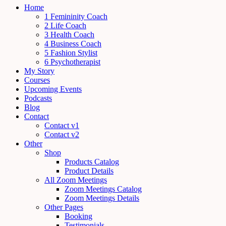
Home
1 Femininity Coach
2 Life Coach
3 Health Coach
4 Business Coach
5 Fashion Stylist
6 Psychotherapist
My Story
Courses
Upcoming Events
Podcasts
Blog
Contact
Contact v1
Contact v2
Other
Shop
Products Catalog
Product Details
All Zoom Meetings
Zoom Meetings Catalog
Zoom Meetings Details
Other Pages
Booking
Testimonials