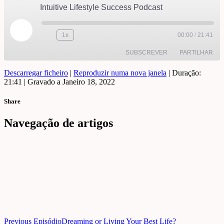
Intuitive Lifestyle Success Podcast
Reproduzir
1x
00:00
/
21:41
episódio
SUBSCREVER
PARTILHAR
Descarregar ficheiro
|
Reproduzir numa nova janela
|
Duração:
21:41
PARTILHAR
|
Gravado a Janeiro 18, 2022
FEED RSS
Share
LIGAÇÃO
Navegação de artigos
INCORPORAR
Previous Episódio
Dreaming or Living Your Best Life?