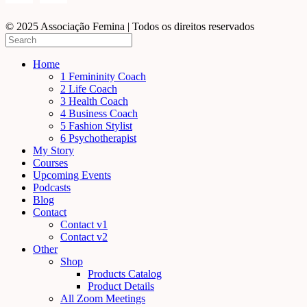
© 2025 Associação Femina | Todos os direitos reservados
Home
1 Femininity Coach
2 Life Coach
3 Health Coach
4 Business Coach
5 Fashion Stylist
6 Psychotherapist
My Story
Courses
Upcoming Events
Podcasts
Blog
Contact
Contact v1
Contact v2
Other
Shop
Products Catalog
Product Details
All Zoom Meetings