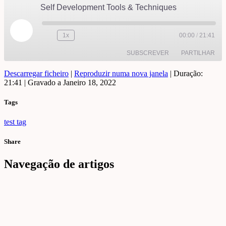
Self Development Tools & Techniques
Reproduzir
1x
00:00
/
21:41
episódio
SUBSCREVER
PARTILHAR
Descarregar ficheiro
|
Reproduzir numa nova janela
|
Duração:
21:41
PARTILHAR
|
Gravado a Janeiro 18, 2022
FEED RSS
Tags
LIGAÇÃO
test tag
INCORPORAR
Share
Navegação de artigos